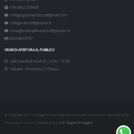
+39 0832 305436
collegiogeometrilecce@gmail.com
collegio.lecce@geopec.it
consigliodisciplina.lecce@geopec.it
80010470757
ORARI DI APERTURA AL PUBBLICO
dal Lunedì al Venerdì | 9.00 - 12.00
Sabato - Domenica | Chiuso
© Copyright 2021 - Collegio Provinciale dei Geometri e Geometri Laureati della
Provincia di Lecce | Powered by
L.n.W. Digital Strategies