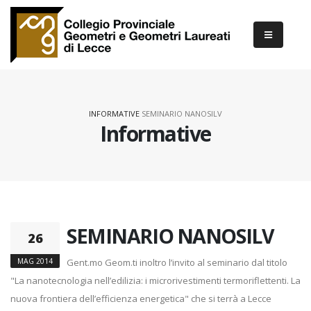
INFORMATIVE
SEMINARIO NANOSILV
Informative
SEMINARIO NANOSILV
26
MAG 2014
Gent.mo Geom.ti inoltro l’invito al seminario dal titolo
"La nanotecnologia nell’edilizia: i microrivestimenti termoriflettenti. La
nuova frontiera dell’efficienza energetica" che si terrà a Lecce