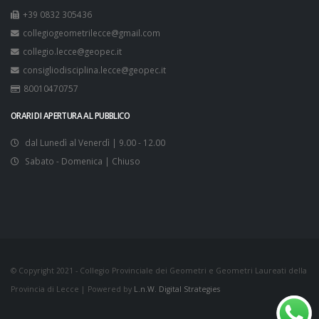
+39 0832 305436
collegiogeometrilecce@gmail.com
collegio.lecce@geopec.it
consigliodisciplina.lecce@geopec.it
80010470757
ORARI DI APERTURA AL PUBBLICO
dal Lunedì al Venerdì | 9.00 - 12.00
Sabato - Domenica | Chiuso
© Copyright 2021 - Collegio Provinciale dei Geometri e Geometri Laureati della
Provincia di Lecce | Powered by
L.n.W. Digital Strategies