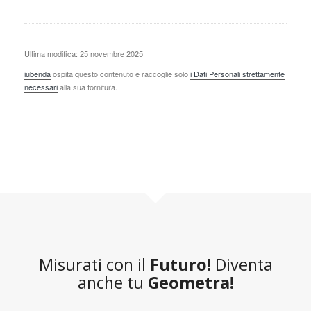
Ultima modifica: 25 novembre 2025
iubenda
ospita questo contenuto e raccoglie solo
i Dati Personali strettamente
necessari
alla sua fornitura.
Misurati con il
Futuro!
Diventa
anche tu
Geometra!