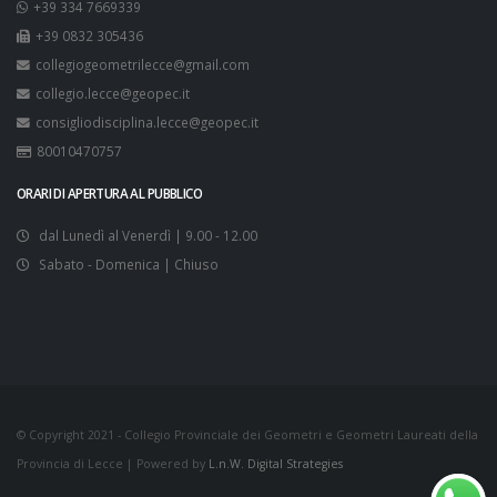
+39 334 7669339
+39 0832 305436
collegiogeometrilecce@gmail.com
collegio.lecce@geopec.it
consigliodisciplina.lecce@geopec.it
80010470757
ORARI DI APERTURA AL PUBBLICO
dal Lunedì al Venerdì | 9.00 - 12.00
Sabato - Domenica | Chiuso
© Copyright 2021 - Collegio Provinciale dei Geometri e Geometri Laureati della
Provincia di Lecce | Powered by
L.n.W. Digital Strategies