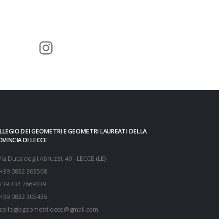
Instagram
LLEGIO DEI GEOMETRI E GEOMETRI LAUREATI DELLA
OVINCIA DI LECCE
Via Duca degli Abruzzi, 49 - LECCE (LE)
+39 0832 303508
+39 334 7669339
+39 0832 305436
collegiogeometrilecce@gmail.com