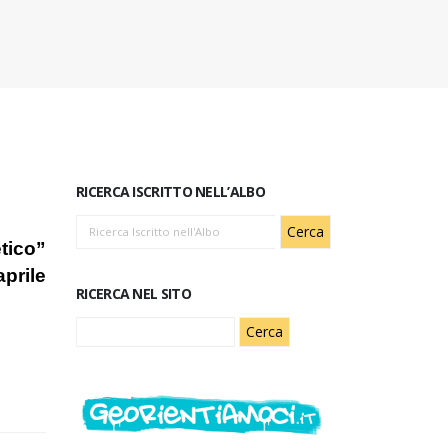
RICERCA ISCRITTO NELL’ALBO
tico”
prile
RICERCA NEL SITO
Ricerca
per: