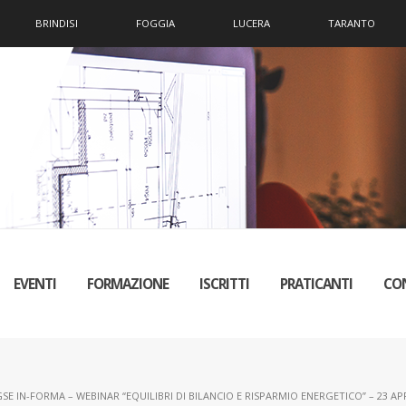
BRINDISI
FOGGIA
LUCERA
TARANTO
EVENTI
FORMAZIONE
ISCRITTI
PRATICANTI
CO
SE IN-FORMA – WEBINAR “EQUILIBRI DI BILANCIO E RISPARMIO ENERGETICO” – 23 APR